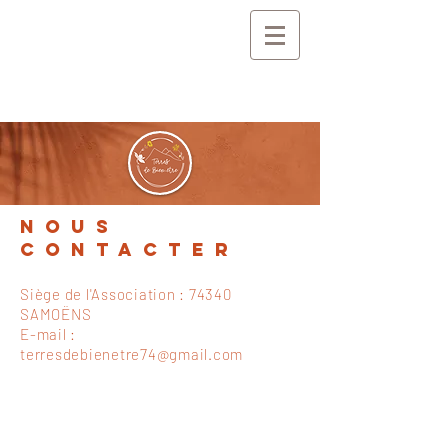
NOUS
CONTACTER
Siège de l'Association : 74340
SAMOËNS
E-mail :
terresdebienetre74@gmail.com