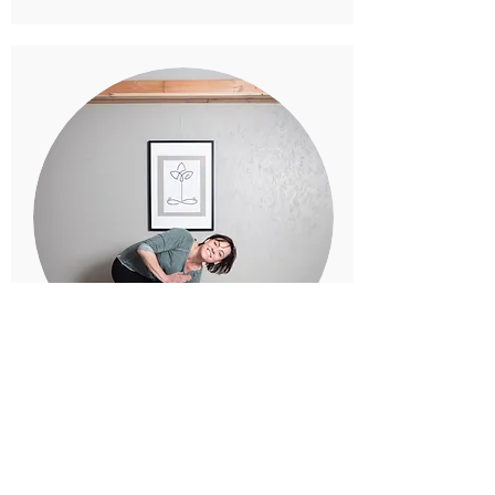
MARSILLAUD GANAULT
SANDRINE
Hatha et Vinyasa Yoga